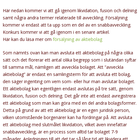
Här nedan kommer vi att gå igenom likvidation, fusion och delning
samt några andra termer relaterade till avveckling. Försäljning
kommer vi endast att ta upp som en del av en snabbavveckling.
Konkurs kommer vi att gå igenom i en senare artikel.
Här kan du läsa mer om
försäljning av aktiebolag
Som nämnts ovan kan man avsluta ett aktiebolag på några olika
sätt och det florerar ett antal olika begrepp som i slutändan syftar
till samma mål, nämligen att avveckla bolaget. Att ”avveckla
aktiebolag” är endast en samlingsterm för att avsluta ett bolag,
den säger ingenting om vem som- eller hur man avslutar bolaget.
Ett aktiebolag kan egentligen endast avslutas på tre sätt, genom
likvidation, fusion och delning. Det går inte att endast avregistrera
ett aktiebolag som man kan göra med en del andra bolagsformer.
Detta på grund av att ett aktiebolag är en egen juridisk person,
vilken utomstående borgenärer kan ha fordringar på. Att avsluta
ett aktiebolag med slutmålet likvidation, vilket även innefattar
snabbavveckling, är en process som alltid tar bolaget 7-9
månader. Anledningen till att det tar så lång tid att likvidera ett