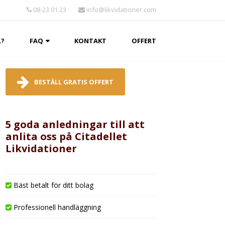
08-23 01 23
info@likvidationer.com
L?
FAQ
KONTAKT
OFFERT
BESTÄLL GRATIS OFFERT
5 goda anledningar till att
anlita oss på Citadellet
Likvidationer
Bäst betalt för ditt bolag
Professionell handläggning