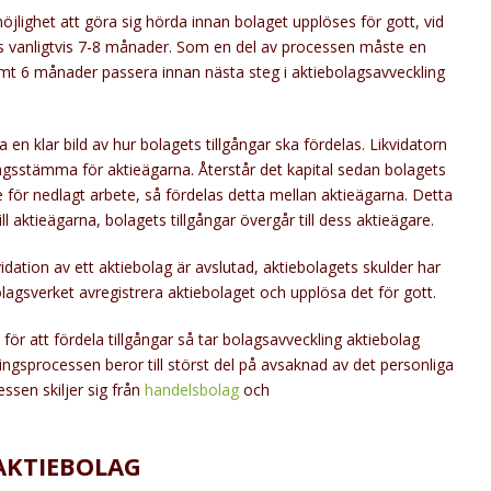
lighet att göra sig hörda innan bolaget upplöses för gott, vid
ns vanligtvis 7-8 månader. Som en del av processen måste en
 samt 6 månader passera innan nästa steg i aktiebolagsavveckling
en klar bild av hur bolagets tillgångar ska fördelas. Likvidatorn
agsstämma för aktieägarna. Återstår det kapital sedan bolagets
de för nedlagt arbete, så fördelas detta mellan aktieägarna. Detta
ill aktieägarna, bolagets tillgångar övergår till dess aktieägare.
idation av ett aktiebolag är avslutad, aktiebolagets skulder har
lagsverket avregistrera aktiebolaget och upplösa det för gott.
ör att fördela tillgångar så tar bolagsavveckling aktiebolag
ngsprocessen beror till störst del på avsaknad av det personliga
ssen skiljer sig från
handelsbolag
och
 AKTIEBOLAG