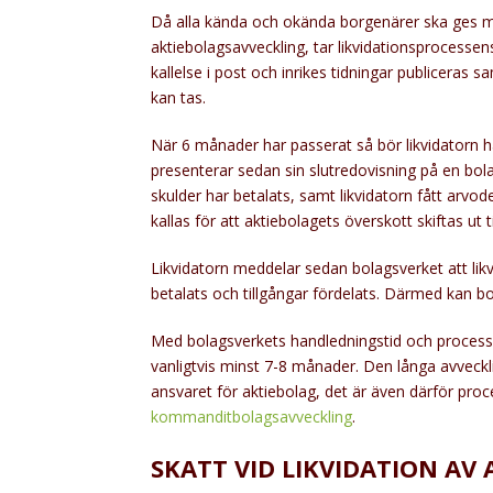
Då alla kända och okända borgenärer ska ges möj
aktiebolagsavveckling, tar likvidationsprocesse
kallelse i post och inrikes tidningar publiceras
kan tas.
När 6 månader har passerat så bör likvidatorn ha 
presenterar sedan sin slutredovisning på en bol
skulder har betalats, samt likvidatorn fått arvo
kallas för att aktiebolagets överskott skiftas ut t
Likvidatorn meddelar sedan bolagsverket att likv
betalats och tillgångar fördelats. Därmed kan bo
Med bolagsverkets handledningstid och process f
vanligtvis minst 7-8 månader. Den långa avveckli
ansvaret för aktiebolag, det är även därför proce
kommanditbolagsavveckling
.
SKATT VID LIKVIDATION AV