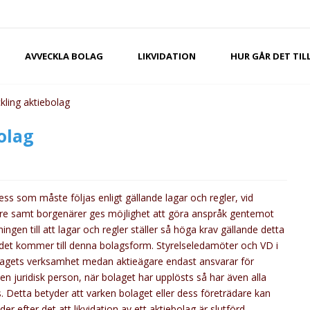
AVVECKLA BOLAG
LIKVIDATION
HUR GÅR DET TIL
ling aktiebolag
olag
ess som måste följas enligt gällande lagar och regler, vid
are samt borgenärer ges möjlighet att göra anspråk gentemot
ingen till att lagar och regler ställer så höga krav gällande detta
är det kommer till denna bolagsform. Styrelseledamöter och VD i
bolagets verksamhet medan aktieägare endast ansvarar för
 en juridisk person, när bolaget har upplösts så har även alla
s. Detta betyder att varken bolaget eller dess företrädare kan
er efter det att likvidation av ett aktiebolag är slutförd.