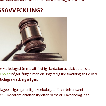
GSAVVECKLING?
r via bolagsstämma att frivillig likvidation av aktiebolag ska
av bolag
något årligen men en ungefärlig uppskattning skulle vara
iebolagsavveckling årligen.
lagets tillgångar enligt aktiebolagets förbindelser samt
r. Likvidatorn ersätter styrelsen samt VD i aktiebolag, han