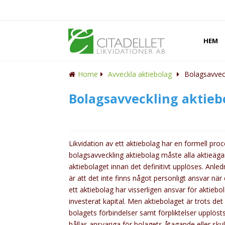
HEM
Home
Avveckla aktiebolag
Bolagsavveck
Bolagsavveckling aktieb
Likvidation av ett aktiebolag har en formell proc
bolagsavveckling aktiebolag måste alla aktieäg
aktiebolaget innan det definitivt upplöses. Anledn
är att det inte finns något personligt ansvar n
ett aktiebolag har visserligen ansvar för aktie
investerat kapital. Men aktiebolaget är trots det
bolagets förbindelser samt förpliktelser upplöst
hållas ansvariga för bolagets åtagande eller skuld