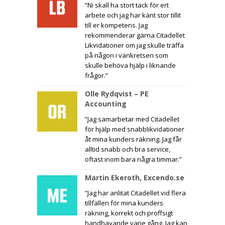
”Ni skall ha stort tack för ert
arbete och jag har känt stor tillit
till er kompetens. Jag
rekommenderar gärna Citadellet
Likvidationer om jag skulle träffa
på någon i vänkretsen som
skulle behöva hjälp i liknande
frågor.”
Olle Rydqvist – PE
Accounting
”Jag samarbetar med Citadellet
för hjälp med snabblikvidationer
åt mina kunders räkning. Jag får
alltid snabb och bra service,
oftast inom bara några timmar.”
Martin Ekeroth, Excendo.se
”Jag har anlitat Citadellet vid flera
tillfällen för mina kunders
räkning, korrekt och proffsigt
handhavande varje gång. Jag kan