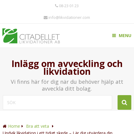
08-23 01 23
info@likvidationer.com
MENU
Inlägg om avveckling och
likvidation
Vi finns här för dig när du behöver hjälp att
avveckla ditt bolag.
Home
Bra att veta
Undvik likvidation i ett tidigt skede – Lär dig utvärdera din