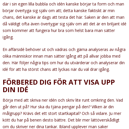
där i sin egen lilla bubbla och idén kanske börjar ta form och man
börjar övertyga sig själv om att; detta kanske faktiskt är min
chans, det kanske är dags att testa det här. Saken är den att man
då väldigt ofta även övertygar sig själv om att det är en briljant idé
som kommer att fungera hur bra som helst bara man sätter
igång.
En affärsidé behöver ut och vädras och gärna analyseras av några
olika människor innan man sätter igång att på allvar jobba med
den. Här följer några tips om hur du utvärderar och analyserar din
idé för att ha störst chans att lyckas när du väl drar igång.
FÖRBERED DIG FÖR ATT VISA UPP
DIN IDÉ
Börja med att skriva ner idén och skriv lite runt omkring den. Vad
går den ut på? Hur ska du tjäna pengar på den? Vilken är din
målgrupp? Krävs det ett stort startkapital? Och så vidare. Ju mer
kött du har på benen desto bättre. Det blir mer lättöverskådligt
om du skriver ner dina tankar. Ibland upplever man saker