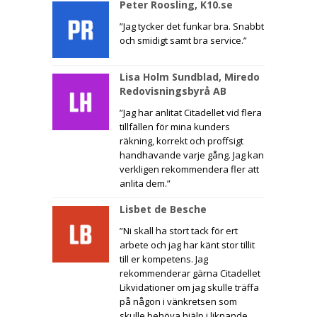
Peter Roosling, K10.se
”Jag tycker det funkar bra. Snabbt
och smidigt samt bra service.”
Lisa Holm Sundblad, Miredo
Redovisningsbyrå AB
”Jag har anlitat Citadellet vid flera
tillfällen för mina kunders
räkning, korrekt och proffsigt
handhavande varje gång. Jag kan
verkligen rekommendera fler att
anlita dem.”
Lisbet de Besche
”Ni skall ha stort tack för ert
arbete och jag har känt stor tillit
till er kompetens. Jag
rekommenderar gärna Citadellet
Likvidationer om jag skulle träffa
på någon i vänkretsen som
skulle behöva hjälp i liknande