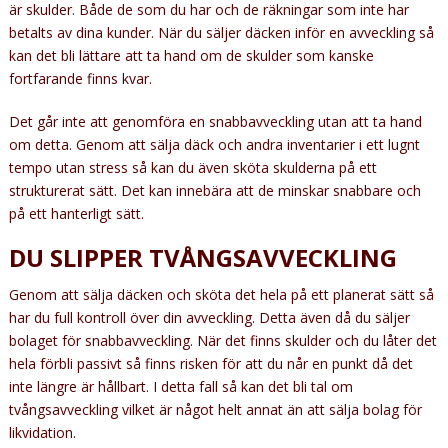
är skulder. Både de som du har och de räkningar som inte har
betalts av dina kunder. När du säljer däcken inför en avveckling så
kan det bli lättare att ta hand om de skulder som kanske
fortfarande finns kvar.
Det går inte att genomföra en snabbavveckling utan att ta hand
om detta. Genom att sälja däck och andra inventarier i ett lugnt
tempo utan stress så kan du även sköta skulderna på ett
strukturerat sätt. Det kan innebära att de minskar snabbare och
på ett hanterligt sätt.
DU SLIPPER TVÅNGSAVVECKLING
Genom att sälja däcken och sköta det hela på ett planerat sätt så
har du full kontroll över din avveckling. Detta även då du säljer
bolaget för snabbavveckling. När det finns skulder och du låter det
hela förbli passivt så finns risken för att du når en punkt då det
inte längre är hållbart. I detta fall så kan det bli tal om
tvångsavveckling vilket är något helt annat än att sälja bolag för
likvidation.